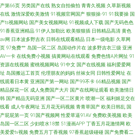
产第66页
另类国产在线
熟女自拍偷拍
青青久视频
久草新视频
在线
激情深爱欧美激情
91视频官网国产
狠狠操-91
91我要操
国
产ts视频网站
国产美女视频网站
91视频成人下载
国产无码色色
91香蕉亚洲精品
91伊人加勒比
欧美狠狠插
日韩精品高清
黄色
av网
日本波多野吉衣
日韩在线观看精品
日本一级电影
久草网
页
97免费艹
岛国一区二区
岛国动作片在
波多野吉衣三级
亚洲
AV一卡
在线免费小视频
搞黄网站在线观看
免费色情A片网扯
91
资源在线视频
蜜桃视频网站
91中文
国产在线视频
福利爱爱网
址
岛国搬运工首页
伦理朋友的妈妈
丝袜女同
日韩性爱网址
在
线观看日本黄
亚洲国产第一网站
国产99不卡
66精品视频
国产
精品探花一区
成人免费国产大片
国产在线网址观看
欧美激情日
韩
国产精品无码亚洲
国产一区二区黄片
喷潮一区
福利姬足交在
线看
成人午夜网址
五月花无码视频
青青草国产
欧美日韩乱
国
产屁屁第一页
91国产视频网
性爱草逼91AV
免费欧美视频
欧美
岛国一区二区
少妇喷水18禁
51漫画APP
丁香五月花激情网
欧
美爱爱tv视频
免费五月丁香视频
97香蕉超级碰碰
国产免费看二