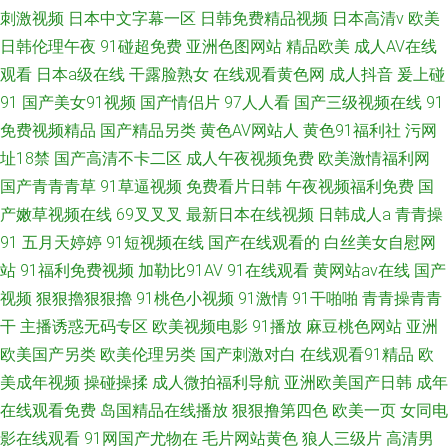
刺激视频
日本中文字幕一区
日韩免费精品视频
日本高清v
欧美
日韩伦理午夜
91碰超免费
亚洲色图网站
精品欧美
成人AV在线
观看
日本a级在线
干露脸熟女
在线观看黄色网
成人抖音
爰上碰
91
国产美女91视频
国产情侣片
97人人看
国产三级视频在线
91
免费视频精品
国产精品另类
黄色AV网站人
黄色91福利社
污网
址18禁
国产高清不卡二区
成人午夜视频免费
欧美激情福利网
国产青青青草
91草逼视频
免费看片日韩
午夜视频福利免费
国
产嫩草视频在线
69叉叉叉
最新日本在线视频
日韩成人a
青青操
91
五月天婷婷
91短视频在线
国产在线观看的
白丝美女自慰网
站
91福利免费视频
加勒比91AV
91在线观看
黄网站av在线
国产
视频
狠狠擼狠狠擼
91桃色小视频
91激情
91干啪啪
青青操青青
干
主播诱惑无码专区
欧美视频电影
91播放
麻豆桃色网站
亚洲
欧美国产另类
欧美伦理另类
国产刺激对白
在线观看91精品
欧
美成年视频
操碰操揉
成人微拍福利导航
亚洲欧美国产日韩
成年
在线观看免费
岛国精品在线播放
狠狠撸第四色
欧美一页
女同电
影在线观看
91网国产尤物在
毛片网站黄色
狼人三级片
高清男