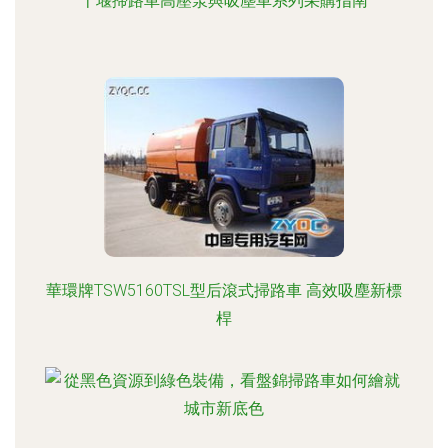
十堰掃路車高壓泵與吸塵車系列采購指南
華環牌TSW5160TSL型后滾式掃路車 高效吸塵新標
桿