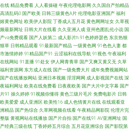
拍视 97电影院院电影院 欧美在线噜噜片 91视频网站入口 欧美巨大黑人极品
在线
精品免费看
人人看操碰
午夜伦理电影网
久久国自产拍精品
高清乱码0
国产欧美
日韩三级黄色A片
伦理电影亚洲国产
福利
hd 91啦中文 免费网站在线观看高清电视剧 8哥电影网 欧美18区 中文在线新
姬黄色网址
欧美伊人影院
丁香成人五月花
黄色网网址女
久草视
频最新网址
日韩大片在线看
久久亚洲人成
亚州色图乱伦小说
国
版 免费电影大全网站 中国在线播放 看黄a大片日 在线黑丝91 伦理第一页 怡
产va免费观看
国产人妖第二
成人影片h
91色婷婷瑟色
东京热狠
狠草
日韩精品观看
91最新国产精品
一级黄色网
91色色人妻
都
春院一区二区 后入综合网 亚洲欧洲专线 国产亚洲欧美系列 亚瑟AV亚洲精品
市激情婷婷
91精品国产91
云涩福利在线导航
91视色
午夜福利
一区二区 经典亚洲美女口爆毒龙 伊人VA导航站 九一国产综合在线观看 淫娘
在线网站
91直播
91处女
伊人网青青草
国产又爽又黄又无
久草
福利资源网
东方成人在线
国产一级免费大片
成年免费视频网站
另类综合欧美变态 在线看日 久热这里只有精品国产 中文字幕51黑料 免费精
国产在线播放网站
亚洲日本视频
淫淫网网
成人影视国产在线
深
夜福利网址
欧美在线免费看
日夜夜欧美
国产大片中文字幕
国产
品国偷 91视频网站豆花 欧美人妖aa 91免费起飞18 能看的黄a大片网站 最新
片91
操久婷婷
91视频你懂得
黄色三级片毛片
免费电影片
日韩
欧美爱爱
成人亚洲区
欧美性16
成人色情黄片在线
在线观看亚
电影免费网站 免费观看羞羞网站 中文字幕在线观看日本 欧美变态另类 51久
洲精品
国产热综合
久草网视频在线看
午夜精品网影院
伦理片完
整版
黄视网站在线播放
国产片自拍
国产在线91
AV亚洲网址
国
久成人国产精品麻豆 男人的电影天堂 最新国产·精 鲁鲁在线视频 在线亚洲一
产经典三级在线
丁香婷婷五月综合
五月花亚洲综合
国产影院第