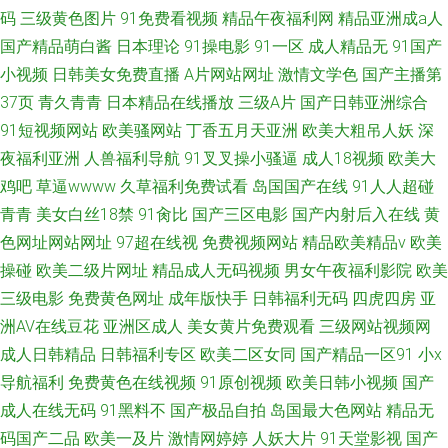
码
三级黄色图片
91免费看视频
精品午夜福利网
精品亚洲成a人
国产精品萌白酱
日本理论
91操电影
91一区
成人精品无
91国产
小视频
日韩美女免费直播
A片网站网址
激情文学色
国产主播第
37页
青久青青
日本精品在线播放
三级A片
国产日韩亚洲综合
91短视频网站
欧美骚网站
丁香五月天亚洲
欧美大粗吊人妖
深
夜福利亚洲
人兽福利导航
91叉叉操小骚逼
成人18视频
欧美大
鸡吧
草逼wwww
久草福利免费试看
岛国国产在线
91人人超碰
青青
美女白丝18禁
91肏比
国产三区电影
国产内射后入在线
黄
色网址网站网址
97超在线视
免费视频网站
精品欧美精品v
欧美
操碰
欧美二级片网址
精品成人无码视频
男女午夜福利影院
欧美
三级电影
免费黄色网址
成年版快手
日韩福利无码
四虎四房
亚
洲AV在线豆花
亚洲区成人
美女黄片免费观看
三级网站视频网
成人日韩精品
日韩福利专区
欧美二区女同
国产精品一区91
小x
导航福利
免费黄色在线视频
91原创视频
欧美日韩小视频
国产
成人在线无码
91黑料不
国产极品自拍
岛国最大色网站
精品无
码国产二品
欧美一及片
激情网婷婷
人妖大片
91天堂影视
国产