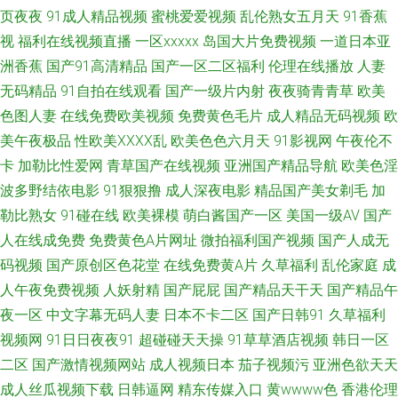
洲男同gv在线观看 国产精品天天 三级视频婷婷麻 btsou磁力链接 欧美第一区
页夜夜
91成人精品视频
蜜桃爱爱视频
乱伦熟女五月天
91香蕉
视
福利在线视频直播
一区xxxxx
岛国大片免费视频
一道日本亚
尤物自拍成人 国产在线播放19p 五月涩婷婷导航 成人影院免费观看 欧美自
洲香蕉
国产91高清精品
国产一区二区福利
伦理在线播放
人妻
无码精品
91自拍在线观看
国产一级片内射
夜夜骑青青草
欧美
慰一区 综合精品色图 精品亚洲一区二区不卡 白丝后入91国产 欧美另类激情
色图人妻
在线免费欧美视频
免费黄色毛片
成人精品无码视频
欧
专区 中文字幕丰满少妇 精品2023露脸国产 亚洲激情一区二区 国产精品一区
美午夜极品
性欧美ⅩⅩⅩⅩ乱
欧美色色六月天
91影视网
午夜伦不
卡
加勒比性爱网
青草国产在线视频
亚洲国产精品导航
欧美色淫
二 日韩一区免费观看 www俺去色色 三年片大全在线播放 变态另类9 欧美日
波多野结依电影
91狠狠撸
成人深夜电影
精品国产美女剃毛
加
勒比熟女
91碰在线
欧美裸模
萌白酱国产一区
美国一级AV
国产
韩中文有码在线 2018电影天堂 另类图片欧美色图 亚洲一级中文字 国产亚洲
人在线成免费
免费黄色A片网址
微拍福利国产视频
国产人成无
码视频
国产原创区色花堂
在线免费黄A片
久草福利
乱伦家庭
成
福利在线观看 无套内谢少妇毛片A片樱花 高清电影迅雷下载 日本电影一区二
人午夜免费视频
人妖射精
国产屁屁
国产精品天干天
国产精品午
夜一区
中文字幕无码人妻
日本不卡二区
国产日韩91
久草福利
区 99re国产在线 母亲5免费高清电视剧在线看 在线中文字幕日韩 精品国产自
视频网
91日日夜夜91
超碰碰天天操
91草草酒店视频
韩日一区
在现 亚洲欧美日韩国产综 国产噜噜 三级片播放器 wwwwww欧美 欧美日韩
二区
国产激情视频网站
成人视频日本
茄子视频污
亚洲色欲天天
成人丝瓜视频下载
日韩逼网
精东传媒入口
黄wwww色
香港伦理