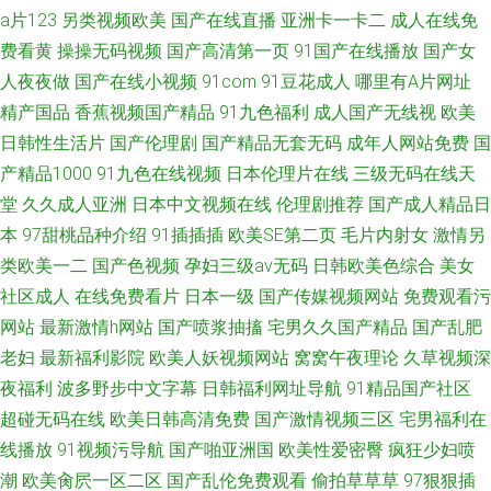
a片123
另类视频欧美
国产在线直播
亚洲卡一卡二
成人在线免
费看黄
操操无码视频
国产高清第一页
91国产在线播放
国产女
人夜夜做
国产在线小视频
91com
91豆花成人
哪里有A片网址
精产国品
香蕉视频国产精品
91九色福利
成人国产无线视
欧美
日韩性生活片
国产伦理剧
国产精品无套无码
成年人网站免费
国
产精品1000
91九色在线视频
日本伦理片在线
三级无码在线天
堂
久久成人亚洲
日本中文视频在线
伦理剧推荐
国产成人精品日
本
97甜桃品种介绍
91插插插
欧美SE第二页
毛片内射女
激情另
类欧美一二
国产色视频
孕妇三级av无码
日韩欧美色综合
美女
社区成人
在线免费看片
日本一级
国产传媒视频网站
免费观看污
网站
最新激情h网站
国产喷浆抽搐
宅男久久国产精品
国产乱肥
老妇
最新福利影院
欧美人妖视频网站
窝窝午夜理论
久草视频深
夜福利
波多野步中文字幕
日韩福利网址导航
91精品国产社区
超碰无码在线
欧美日韩高清免费
国产激情视频三区
宅男福利在
线播放
91视频污导航
国产啪亚洲国
欧美性爱密臀
疯狂少妇喷
潮
欧美肏屄一区二区
国产乱伦免费观看
偷拍草草草
97狠狠插