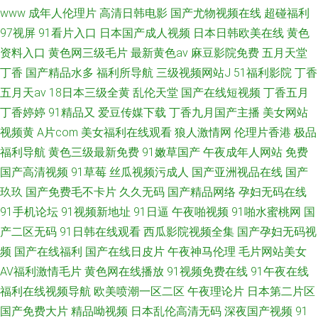
www
成年人伦理片
高清日韩电影
国产尤物视频在线
超碰福利
97视屏
91看片入口
日本国产成人视频
日本日韩欧美在线
黄色
资料入口
黄色网三级毛片
最新黄色av
麻豆影院免费
五月天堂
丁香
国产精品水多
福利所导航
三级视频网站J
51福利影院
丁香
五月天av
18日本三级全黄
乱伦天堂
国产在线短视频
丁香五月
丁香婷婷
91精品又
爱豆传媒下载
丁香九月国产主播
美女网站
视频黄
A片com
美女福利在线观看
狼人激情网
伦理片香港
极品
福利导航
黄色三级最新免费
91嫩草国产
午夜成年人网站
免费
国产高清视频
91草莓
丝瓜视频污成人
国产亚洲视品在线
国产
玖玖
国产免费毛不卡片
久久无码
国产精品网络
孕妇无码在线
91手机论坛
91视频新地址
91日逼
午夜啪视频
91啪水蜜桃网
国
产二区无码
91日韩在线观看
西瓜影院视频全集
国产孕妇无码视
频
国产在线福利
国产在线日皮片
午夜神马伦理
毛片网站美女
AV福利激情毛片
黄色网在线播放
91视频免费在线
91午夜在线
福利在线视频导航
欧美喷潮一区二区
午夜理论片
日本第二片区
国产免费大片
精品呦视频
日本乱伦高清无码
深夜国产视频
91