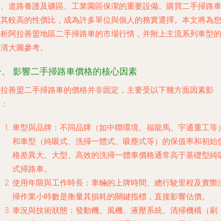
、道路養護及礦區、工業園區保潔的重要設備。購買二手掃路
因其較高的性價比，成為許多單位與個人的務實選擇。本文將為
解析阿拉善盟地區二手掃路車的市場行情，并附上主流系列車型
清大圖參考。
、 影響二手掃路車價格的核心因素
拉善盟二手掃路車的價格并非固定，主要受以下幾方面因素影
響：
車型與品牌
：不同品牌（如中聯環境、福龍馬、宇通重工等
和車型（純吸式、洗掃一體式、吸塵式等）的保值率和初始
格差異大。大型、高效的洗掃一體車價格通常高于基礎型純
式掃路車。
使用年限與工作時長
：車輛的上牌時間、總行駛里程及實際
掃作業小時數是衡量其損耗的關鍵指標，直接影響估價。
車況與技術狀態
：發動機、風機、液壓系統、清掃機構（刷