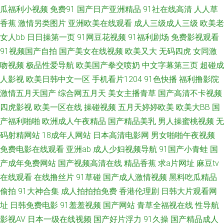
看 美日大香蕉A 一区二区三区在线观看 精品亚洲专区中文 亚洲有码转 国产
瓜福利小视频
免费91
国产日产亚洲精品
91社在线高清
人人草
香蕉
激情另类图片
亚洲欧美在线观看
成人三级成人三级
欧美老
亚洲欧美日韩成 又爽在线视频 男女拍拍拍免费视 2008天堂网在线观看 露脸
女人bb
日日操第一页
91网豆花视频
91福利剧场
免费影视观看
91视频国产自拍
国产美女在线视频
欧美又大
无码四虎
女同激
国产 在线综合亚洲欧美自拍 久热中文 亞洲歐美日韓在線一區 激情亚洲一 亚
吻视频
极品性爱导航
欧美国产拳交喷奶
中文字幕第三页
超碰成
人影视
欧美日韩中文一区
手机看片1204
91色快播
福利撸影院
洲欧美国产国 海角社区福利在线 东京热九九综合部 日逼无码视频 国产久9视
激情五月天国产
综合网五月天
美女主播青草
国产高清不卡视频
频 亚洲国产中文精品视频 国产在线精品国 午夜激情福利 国产欧美精品一区
四虎影视
欧美一区在线
操碰视频
五月天婷婷欧美
欧美大BB
国
产福利啪啪
欧洲成人午夜精品
国产精品美乳
男人操蜜桃视频
无
二区 网禁国产 国产黄a三级三级三级 天龙影院在线观看免费 国产91在线九
码射精网站
18成年人网站
日本高清电影网
男女啪啪午夜视频
免费电影在线观看
亚洲ab
成人少妇视频导航
91国产小青蛙
国
色 色色天堂网址99 高清电影下载网站 骚骚日韩精品中文字幕 大香蕉久久草
产成年免费网站
国产视频高清在线
精品香蕉
求a片网址
麻豆tv
在线观看
在线撸丝片
91草碰
国产成人激情视频
黑料吃瓜精品
日韩欧美在线中文字幕 传媒视频在线免费播放 日韩在线观看不卡 村花电影
偷拍
91大神合集
成人拍拍拍免费
香港伦理剧
日韩大片观看网
址
日韩免费电影
91羞羞视频
国产网站
青草全福视在线
性导航
网 日韩中文字幕中 岛国A片 日韩电影在线电影 暧视频在线观看 青青国产揄
影视AV
日本一级在线视频
国产好片浮力
91久操
国产精品成人