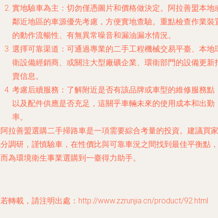
實地驗車為主
：切勿僅憑圖片和價格做決定。阿拉善盟本地
鄰近地區的車源優先考慮，方便實地查驗。重點檢查作業裝
的動作流暢性、有無異常噪音和漏油漏水情況。
選擇可靠渠道
：可通過專業的二手工程機械交易平臺、本地
衛設備經銷商、或關注大型廠礦企業、環衛部門的設備更新
賣信息。
考慮后續服務
：了解附近是否有該品牌或車型的維修服務點
以及配件供應是否充足，這關乎車輛未來的使用成本和出勤
率。
阿拉善盟選購二手掃路車是一項需要綜合考量的投資。建議買
分調研，謹慎驗車，在性價比與可靠車況之間找到最佳平衡點
而為環境衛生事業選購到一臺得力助手。
若轉載，請注明出處：http://www.zzrunjia.cn/product/92.html