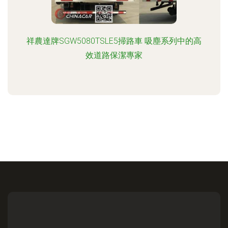
祥農達牌SGW5080TSLE5掃路車 吸塵系列中的高
效道路保潔專家