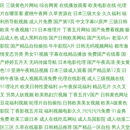
区
三级黄色片网站
综合网黄
在线播放观看
欧美电影在线
伦理
片在哪里看
蜜桃午夜网
久草资源在
日本三级大全
久久福利
福
利所导航视频
成人片免费
国产第9页
中文字幕bt原声
三级日韩
欧美
午夜视频123
日本推理片
丁香五月网站
国产免费看视频
极
品成人色
成人黑料自拍
国产日韩欧美网站
国产无码av
老湿A片
影院
国产精品自拍偷拍
牛牛影院A片
日韩无码视频网站
都市激
情变态另类
男女91视频
字幕在线精品播放
免费国产在线看
国
产婷婷五月天
无码传媒导航
日本电影伦理
国产午夜高清
美女黄
色18
亚洲午夜精品视频
日本三级成人观看
国产精品第12页
日
韩午夜场
成人视频高清免费
伦理在线影视
成人三级视频在线
91理论片
欧美日韩性爱福利
av午夜探花福利
精品毛片
久久叉
叉
另类人妖视频
欧美熟妇穴视频
丁香五月V国产
日韩黄色网址
豆花福利视频
轮理片自拍偷拍
日韩欧美美女视频
欧美A级黄色
影院
丁香影视五月花
福利视频电影久久
污污污污免费
91金典
免费
欧美三级日本
成人在线吃瓜网站
成人岛国影院
成人动漫二
区三区
久草在线最新
日韩精品推荐
国产精品一区自拍
男人天堂