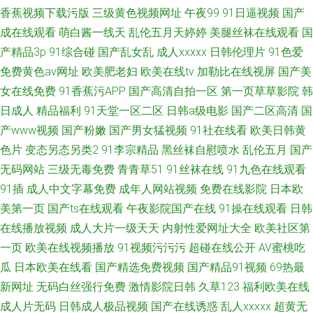
香蕉视频下载污版
三级黄色视频网址
午夜99
91日逼视频
国产
成在线观看
萌白酱一线天
乱伦五月天婷婷
美腿丝袜在线观看
国
产精品3p
91综合碰
国产乱女乱
成人xxxxx
日韩伦理片
91色爱
免费黄色av网址
欧美肥老妇
欧美在线tv
加勒比在线视屏
国产美
女在线免费
91香蕉污APP
国产高清自拍一区
第一页草草影院
韩
日成人
精品福利
91天堂一区二区
日韩a级电影
国产二区高清
国
产www视频
国产粉嫩
国产男女猛视频
91社在线看
欧美日韩黄
色片
变态另态另类2
91李宗精品
黑丝袜自慰喷水
乱伦五月
国产
无码网站
三级无毒免费
青青草51
91丝袜在线
91九色在线观看
91插
成人中文字幕免费
成年人网站视频
免费在线影院
日本欧
美第一页
国产ts在线观看
午夜影院国产在线
91操在线观看
日韩
在线播放视频
成人大片一级天天
内射性爱网址大全
欧美社区第
一页
欧美在线视频播放
91视频污污污
超碰在线公开
AV蜜桃吃
瓜
日本欧美在线看
国产精选免费视频
国产精品91视频
69热最
新网址
无码白丝强行免费
激情影院日韩
久草123
福利欧美在线
成人片无码
日韩成人极品视频
国产在线诱惑
乱人xxxxx
超黄无