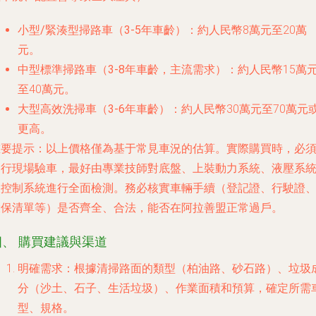
小型/緊湊型掃路車（3-5年車齡）
：約人民幣8萬元至20萬
元。
中型標準掃路車（3-8年車齡，主流需求）
：約人民幣15萬
至40萬元。
大型高效洗掃車（3-6年車齡）
：約人民幣30萬元至70萬元
更高。
重要提示
：以上價格僅為基于常見車況的估算。實際購買時，必
行現場驗車，最好由專業技師對底盤、上裝動力系統、液壓系
控制系統進行全面檢測。務必核實車輛手續（登記證、行駛證
保清單等）是否齊全、合法，能否在阿拉善盟正常過戶。
四、 購買建議與渠道
明確需求
：根據清掃路面的類型（柏油路、砂石路）、垃圾
分（沙土、石子、生活垃圾）、作業面積和預算，確定所需
型、規格。