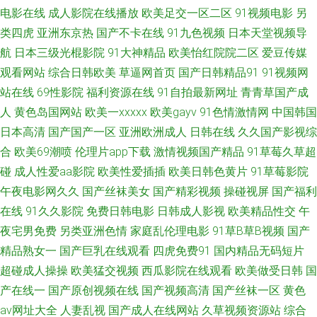
人妻交换 最齊全電影! 精品欧美激情精品一区 星空影院网 韩日123区 午夜免
电影在线
成人影院在线播放
欧美足交一区二区
91视频电影
另
类四虎
亚洲东京热
国产不卡在线
91九色视频
日本天堂视频导
费激情视频 高清国产美女* 日本护士zz 91视频18 男女在线免费视频 在线观
航
日本三级光棍影院
91大神精品
欧美怡红院院二区
爱豆传媒
观看网站
综合日韩欧美
草逼网首页
国产日韩精品91
91视频网
看日韩在线视频 黄色视屏网站 香蕉视频在线下载 国产三級精品专区 网址大
站在线
69性影院
福利资源在线
91自拍最新网址
青青草国产成
全91 高清日本一道国产 日本熟女黄色视频一区二区三区 99色网 欧美人与动
人
黄色岛国网站
欧美一xxxxx
欧美gayv
91色情激情网
中国韩国
日本高清
国产国产一区
亚洲欧洲成人
日韩在线
久久国产影视综
杂交在线 中文第一页 老湿福利影院 一级欧美一级日韩片 国产在线91网站 午
合
欧美69潮喷
伦理片app下载
激情视频国产精品
91草莓久草超
碰
成人性爱aa影院
欧美性爱插插
欧美日韩色黄片
91草莓影院
夜剧院爽爽 国产精品中文在线观看 神院达达兔午夜福利 成全在线观看免费
午夜电影网久久
国产丝袜美女
国产精彩视频
操碰视屏
国产福利
在线
91久久影院
免费日韩电影
日韩成人影视
欧美精品性交
午
观看大全 国产美女网 首页国产日韩在线播放 豆花在线免费 人人追剧 99视频
夜宅男免费
另类亚洲色情
家庭乱伦理电影
91草B草B视频
国产
精品熟女一
国产巨乳在线观看
四虎免费91
国内精品无码短片
精品 欧韩一级精品 欧美日韩成人高清视频 最近免费中文 91秘入口 蜜桃91逼
超碰成人操操
欧美猛交视频
西瓜影院在线观看
欧美做受日韩
国
视频 一区二区日韩成人动漫 黑人呦呦些 迅雷资源种子 国产精品爽爽网站 色
产在线一
国产原创视频在线
国产视频高清
国产丝袜一区
黄色
av网址大全
人妻乱视
国产成人在线网站
久草视频资源站
综合