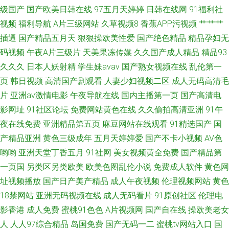
国 最近手机中文字幕大全 女婿有劲枪枪 91日本中文字幕 欧美日韩亚洲国产
级国产
国产欧美日韩在线
97五月天婷婷
日韩在线网
91福利社
视频
福利导航
A片三级网站
久草视频8
香蕉APP污视频
艹艹艹
v 9277影 欧美偷窥清纯综合图区 99热首页15 欧洲视频一区 传媒91伦理视频
插逼
国产精品五月天
狠狠操欧美性爱
国产绝色精品
精品孕妇无
码视频
午夜A片三级片
天美果冻传媒
久久国产成人精品
精品93
上司粗大拔不出来电影 国产精品后 桃花乐导航网址 国产a不卡片 三级特黄高
久久久
日本人妖射精
学生妹avav
国产熟女视频在线
乱伦第一
页
韩日视频
高清国产剧观看
人妻少妇视频二区
成人无码高清毛
清完整视 国产91丝 无码导航 国产精品琪琪在线 天天干高清 国产精品一区不
片
亚洲av激情电影
午夜导航在线
国内主播第一页
国产高清电
影网址
91社区论坛
免费网站黄色在线
久久偷拍高清亚洲
91午
卡永久 香蕉免费一区二区三区 国产影视精品欧美 亚洲国产精品微拍大全 国
夜在线免费
亚洲精品第五页
麻豆网站在线观看
91精选国产
国
产伊人久久 亚洲人网站 久久先锋资源站 在线观看免费亚洲
产精品亚洲
黄色三级成年
五月天婷婷爱
国产不卡小视频
AV色
哟哟
亚洲天堂丁香五月
91社网
美女视频黄全免费
国产精品第
一页国
另类区另类欧美
欧美色图乱伦小说
免费成人软件
黄色网
址视频播放
国产日产美产精品
成人午夜视频
伦理视频网站
黄色
18禁网站
亚洲无码视频在线
成人无码看片
91原创社区
伦理电
影香港
成人免费
蜜桃91色色
A片视频网
国产自在线
操欧美老女
人
人人97综合精品
岛国免费
国产无码一二
蜜桃tv网站入口
国