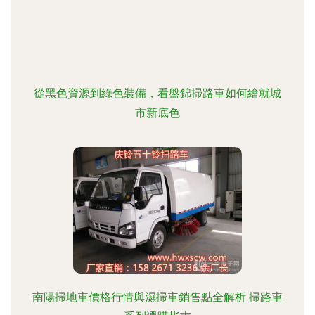
從黑色資源到綠色裝備，看盤錦掃路車如何繪就城
市新底色
南陽掃地車價格行情與濕掃車銷售點全解析 掃路車