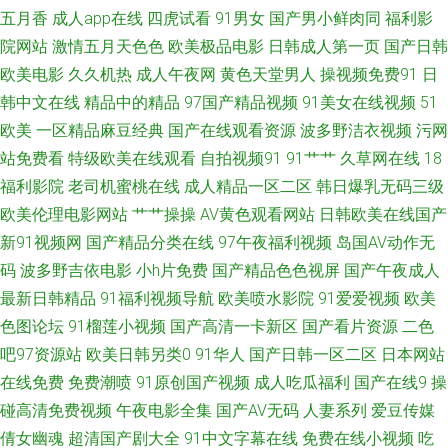
戒观看电影网 超碰97人人乐 欧日韩精品www 91在线视频精品 秒拍视频福利
五月香
成人app在线
四虎试看
91男女
国产男小鲜肉同
福利影
院网站
激情五月天色色
欧美极品电影
日韩成人第一页
国产日韩
永久国产 在线欧美爱做网站 久草大香 亚洲天堂午夜在线观看 国产又爽又黄
欧美电影
久久机热
成人午夜网
黄色天堂男人
操视频免费91
日
韩中文在线
精品中的精品
97国产精品视频
91美女在线视频
51
免费软件 婷婷碰碰 国产吃瓜在线 三年片影视大全 成人福利视频在线看 清纯
欧美
一区精品麻豆经典
国产在线观看资源
波多野洁衣视频
污网
站免费看
特级欧美在线观看
自拍视频91
91艹艹
久草网在线
18
丝袜国产在线视频 91海角 美女深夜福利91 原来神马影院 国自产在线 午夜a
福利影院
老司机蜜桃在线
成人精品一区二区
韩日爆乳无码三级
级理论片在 精品永久在线观看 亚洲日本欧美在线 国产情侣在线 婷婷国产精
欧美伦理电影网站
艹艹操操
AV黄色观看网站
日韩欧美在线国产
新91视频网
国产精品分类在线
97午夜福利视频
岛国AV动作无
品视频 豆花最新网站 日本三级高清大电影 97超碰碰碰碰碰 亚洲男人的天堂
码
波多野吉依电影
小h片免费
国产精品色色视屏
国产午夜成人
最新日韩精品
91福利视频导航
欧美喷水影院
91爱爱视频
欧美
色偷偷 蜜乳一本欲蜜臀 伊人久久丁香色婷婷啪啪 精品日本亚洲 亚洲国产美
色图论坛
91榴莲小视频
国产高清一卡新区
国产看片资源
二色
吧97资源站
欧美日韩另类0
91华人
国产日韩一区二区
日本网站
腿丝袜另类 国产乱人一区 天天杏吧5g色中色 国产精成a 熟女国产精品网站
在线免费
免费潮喷
91原创国产视频
成人吃瓜福利
国产在线9
操
成人免费视频播放 日本人69 kk高清电影天堂影院 欧美颜射内 91日韩在线观
碰高清免费视频
午夜电影全集
国产AV无码
人妻系列
爱豆传媒
倩女幽魂
超清国产剧大全
91中文字幕在线
免费在线小视频
吃