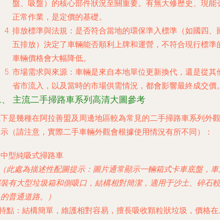
盤、吸盤）的核心部件狀況至關重要。有無大修歷史、現能
正常作業，是定價的基礎。
排放標準與法規
：是否符合當地的環保準入標準（如國四、
五排放）決定了車輛能否順利上牌和運營，不符合現行標準
車輛價格會大幅降低。
市場需求與來源
：車輛是來自本地單位更新換代，還是從其
省市流入，以及當時的市場供需情況，都會影響最終成交價
二、 主流二手掃路車系列高清大圖參考
以下是幾種在阿拉善盟及周邊地區較為常見的二手掃路車系列外
圖示（請注意，實際二手車輛外觀會根據使用情況有所不同）：
. 中型純吸式掃路車
（此處為描述性配圖提示：圖片通常顯示一輛箱式卡車底盤，車
裝有大型垃圾箱和側吸口，結構相對簡潔，適用于沙土、碎石
的普通道路。）
特點
：結構簡單，維護相對容易，擅長吸收顆粒狀垃圾，價格在