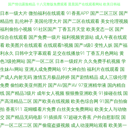
日本一级大片
微拍福利在线观看
91香蕉APP
国产二区三区
国产
老司机午夜福利影院 欧美高清自 8哥电影网在线观看 美女黄区 亚洲日本性爱
精品性
乱伦种子
美国伦理大片
国产二区在线观看
美女伦理视频
福利偷拍小视频
91社区国产
丁香五月天堂
欧美变态一区
国产
国产情侣露脸精品 十八完整版免费观看 晨晨国产在线观看网站 欧美日韩福
综合在线观看
国产免费一级片
福利视频资源站
成人午夜在线观
利微拍 中文字字幕在线一本通 亚洲精品一卡2 国产日韩综合 天堂在线v 成人
看
欧美图片在线观看
在线观看h视频
国产a级0
变性人妖
国产福
利永久
日韩中文字幕观看
足交在线播放91
丁香五月色网站
黄
看91 青青草ab 91九色老熟女免费 美女福利在线 亚洲一区二区欧美激情 国
色3级抢网站
国产一区二区
日本一级婬片
久久免费手机视频
学
生妹Av网站
亚洲人成免费网站
91大神自拍
福利片在线观看
国
产日韩中文欧 午夜电影这里只有精品 高清在线观看av 日本aⅴ深 91一级网站
产成人内射无码
激情五月极品婷婷
国产剧情精品
成人三级伦理
免费
偷怕欧美亚州图片
国产AV国产AV
97亚洲精华液
国内精自
麻豆视频免费观看 一本大道无 国产一区二区2021 无码3级片 欧美亚洲视频
线
国产精品3级片
成年女人视频
狠狠撸亚洲欧美
91操碰在线
国
在线观看 99国产丝袜足交 欧美国产精品一级二级三级欧美国产在线观看网
产高清精品二区
国产欧美在线视频
欧美色综合网
91国产自拍偷
拍
香蕉911
花蝴蝶看片免费
白丝美女免费网站
欧美女人与动物
站 国产一二类视频 五月天婷婷在线看 91看片免费网站 韩日中文三级在线 亚
交
国产精品无码电影
91插插库
97超碰大香蕉
户外自慰影院
国
产一区二区二区
国产偷窥盗摄视频
成人动漫网站观看
欧美第一