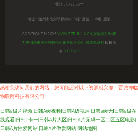
電話：0722-88**
地址：隨州市南郊平原崗村18幢1層號，16幢1層號
COPYRIGHT © 2026
WWW.ZZRUNJIA.CN
掃路車系列
程
力專用汽車股份有限公司銷售四分公司
掃路車系列
版權所
有
SITEMAP
感谢您访问我们的网站，您可能还对以下资源感兴趣：晋城押临
物联网科技有限公司
日韩a级片视频|日韩A级视频|日韩A级视屏|日韩a级无|日韩a级在
线观看|日韩a卡一|日韩A片大区|日韩A片无码一区二区五区电影|
日韩A片性爱网站|日韩A片做爱网站
网站地图