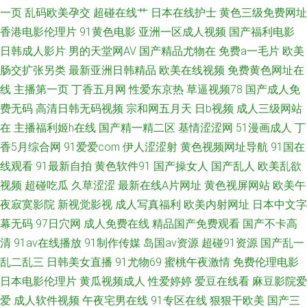
区一区三区 妈妈的秘密 综a合v热 免费日本污漫bm 中文字幕欧美 免费在线
一页
乱码欧美孕交
超碰在线艹
日本在线护士
黄色三级免费网址
香港电影伦理片
91黄色电影
亚洲一区成人视频
国产福利电影
毛片 最新影视大全 免费观看在线高清大片电视剧 中文字幕成人 农村寡妇偷
日韩成人影片
男的天堂网AV
国产精品尤物在
免费a一毛片
欧美
肠交扩张另类
最新亚洲日韩精品
欧美在线视频
免费黄色网址在
人一 91TV在线 免费人成视频播放 91成年人观看 免费人成三级在线网 97人
线
主播第一页
丁香五月网
性爱东京热
草逼视频78
国产成人免
费无码
高清日韩无码视频
宗和网五月天
日b视频
成人三级网站
妻网 欧美拍拍视 99热超碰免费 欧美日韩人妻精品一区二区三区在线观看 草
在
主播福利姬h在线
国产精一精二区
基情涩涩网
51漫画成人
丁
香5月综合网
91爱爱com
伊人涩涩射
黄色视频网址导航
91国在
草浮力影院线 少卡电影网 国产精品一卡 我和闺蜜 国产精品爆 AV撸撸网站
线观看
91最新自拍
黄色软件91
国产操女人
国产乱人
欧美乱欲
日韩中文字幕在线有码 国产熟女一区 香蕉视频 国产网站在线 午夜成人免费
视频
超碰吃瓜
久草涩涩
最新在线A片网址
黄色视屏网站
欧美午
夜寂寞影院
新视觉影视
成人写真福利
欧美内射网址
日本中文字
视频 国产日本精品在线观看 午夜免费看欧美性片 国产精品免费在线观看 搜
幕无码
97日穴网
成人免费在线
精品国产免费观看
国产不卡高
清
91av在线播放
91制作传媒
岛国av资源
超碰91资源
国产乱一
索 电影 国产精成人品AV 亚洲第一自拍 九九线精品视频 影视播放 留守女士
乱二乱三
日韩美女直播
91尤物69
蜜桃午夜激情
免费伦理电影
日本电影伦理片
黄瓜视频成人
性爱婷婷
爱豆在线看
麻豆影院爱
9191香蕉 年轻的岳坶三浦惠理子 61视频网站免费入口在线看 免费激情网站
爱
成人软件视频
午夜宅男在线
91专区在线
狠狠干欧美
国产三