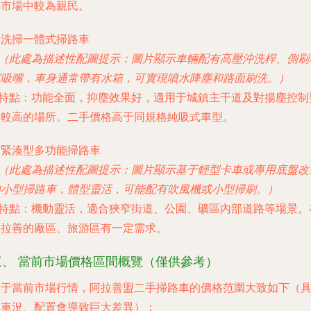
市場中較為親民。
. 洗掃一體式掃路車
（此處為描述性配圖提示：圖片顯示車輛配有高壓沖洗桿、側刷
吸嘴，車身通常帶有水箱，可實現噴水降塵和路面刷洗。）
特點
：功能全面，抑塵效果好，適用于城鎮主干道及對揚塵控制
求較高的場所。二手價格高于同規格純吸式車型。
. 緊湊型多功能掃路車
（此處為描述性配圖提示：圖片顯示基于輕型卡車或專用底盤改
小型掃路車，體型靈活，可能配有吹風機或小型掃刷。）
特點
：機動靈活，適合狹窄街道、公園、礦區內部道路等場景
拉善的廠區、旅游區有一定需求。
、 當前市場價格區間概覽（僅供參考）
基于當前市場行情，阿拉善盟二手掃路車的價格范圍大致如下（
車況、配置會導致巨大差異）：