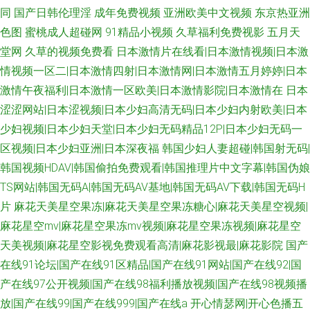
同
国产日韩伦理淫
成年免费视频
亚洲欧美中文视频
东京热亚洲
色图
蜜桃成人超碰网
91精品小视频
久草福利免费视影
五月天
堂网
久草的视频免费看
日本激情片在线看|日本激情视频|日本激
情视频一区二|日本激情四射|日本激情网|日本激情五月婷婷|日本
激情午夜福利|日本激情一区欧美|日本激情影院|日本激情在
日本
涩涩网站|日本涩视频|日本少妇高清无码|日本少妇内射欧美|日本
少妇视频|日本少妇天堂|日本少妇无码精品12P|日本少妇无码一
区视频|日本少妇亚洲|日本深夜福
韩国少妇人妻超碰|韩国射无码|
韩国视频HDAV|韩国偷拍免费观看|韩国推理片中文字幕|韩国伪娘
TS网站|韩国无码A|韩国无码AV基地|韩国无码AV下载|韩国无码H
片
麻花天美星空果冻|麻花天美星空果冻糖心|麻花天美星空视频|
麻花星空mv|麻花星空果冻mv视频|麻花星空果冻视频|麻花星空
天美视频|麻花星空影视免费观看高清|麻花影视最|麻花影院
国产
在线91论坛|国产在线91区精品|国产在线91网站|国产在线92|国
产在线97公开视频|国产在线98福利播放视频|国产在线98视频播
放|国产在线99|国产在线999|国产在线a
开心情瑟网|开心色播五