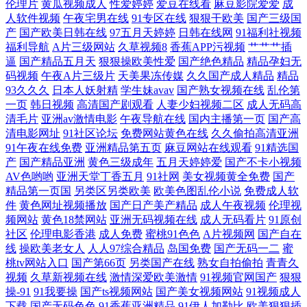
伦理片
黄瓜视频成人
性爱婷婷
爱豆在线看
麻豆影院爱爱
成
高清电视剧 8哥电影网 欧美18区 中文在线新版 免费电影大全网站 中国在
人软件视频
午夜宅男在线
91专区在线
狠狠干欧美
国产三级国
产
国产欧美日韩在线
97五月天婷婷
日韩在线网
91福利社视频
线播放 看黄a大片日 在线黑丝91 伦理第一页 怡春院一区二区 后入综合网
福利导航
A片三级网站
久草视频8
香蕉APP污视频
艹艹艹插
逼
国产精品五月天
狠狠操欧美性爱
国产绝色精品
精品孕妇无
码视频
午夜A片三级片
天美果冻传媒
久久国产成人精品
精品
亚洲欧洲专线 国产亚洲欧美系列 亚瑟AV亚洲精品一区二区 经典亚洲美女
93久久久
日本人妖射精
学生妹avav
国产熟女视频在线
乱伦第
一页
韩日视频
高清国产剧观看
人妻少妇视频二区
成人无码高
口爆毒龙 伊人VA导航站 九一国产综合在线观看 淫娘 另类综合欧美变态
清毛片
亚洲av激情电影
午夜导航在线
国内主播第一页
国产高
清电影网址
91社区论坛
免费网站黄色在线
久久偷拍高清亚洲
在线看日 久热这里只有精品国产 中文字幕51黑料 免费精品国偷 91视频网
91午夜在线免费
亚洲精品第五页
麻豆网站在线观看
91精选国
产
国产精品亚洲
黄色三级成年
五月天婷婷爱
国产不卡小视频
AV色哟哟
亚洲天堂丁香五月
91社网
美女视频黄全免费
国产
站豆花 欧美人妖aa 91免费起飞18 能看的黄a大片网站 最新电影免费网站
精品第一页国
另类区另类欧美
欧美色图乱伦小说
免费成人软
件
黄色网址视频播放
国产日产美产精品
成人午夜视频
伦理视
免费观看羞羞网站 中文字幕在线观看日本 欧美变态另类 51久久成人国产
频网站
黄色18禁网站
亚洲无码视频在线
成人无码看片
91原创
社区
伦理电影香港
成人免费
蜜桃91色色
A片视频网
国产自在
精品麻豆 男人的电影天堂 最新国产·精 鲁鲁在线视频 在线亚洲一区一区三
线
操欧美老女人
人人97综合精品
岛国免费
国产无码一二
蜜
桃tv网站入口
国产第66页
另类国产在线
熟女自拍偷拍
青青久
视频
久草新视频在线
激情深爱欧美激情
91视频官网国产
狠狠
区 妈妈的秘密 综a合v热 免费日本污漫bm 中文字幕欧美 免费在线毛片 最
操-91
91我要操
国产ts视频网站
国产美女视频网站
91视频成人
下载
国产无码色色
91香蕉亚洲精品
91伊人加勒比
欧美狠狠插