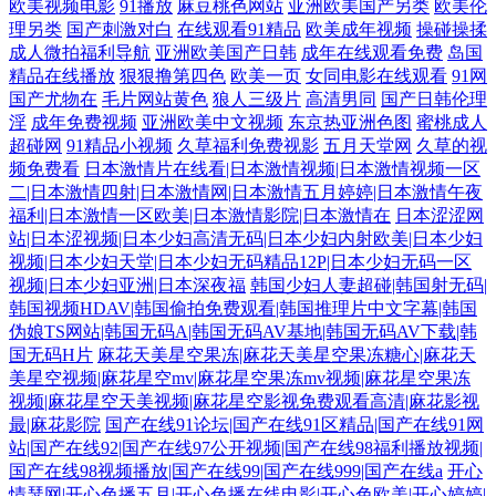
欧美视频电影
91播放
麻豆桃色网站
亚洲欧美国产另类
欧美伦
理另类
国产刺激对白
在线观看91精品
欧美成年视频
操碰操揉
成人微拍福利导航
亚洲欧美国产日韩
成年在线观看免费
岛国
精品在线播放
狠狠撸第四色
欧美一页
女同电影在线观看
91网
国产尤物在
毛片网站黄色
狼人三级片
高清男同
国产日韩伦理
淫
成年免费视频
亚洲欧美中文视频
东京热亚洲色图
蜜桃成人
超碰网
91精品小视频
久草福利免费视影
五月天堂网
久草的视
频免费看
日本激情片在线看|日本激情视频|日本激情视频一区
二|日本激情四射|日本激情网|日本激情五月婷婷|日本激情午夜
福利|日本激情一区欧美|日本激情影院|日本激情在
日本涩涩网
站|日本涩视频|日本少妇高清无码|日本少妇内射欧美|日本少妇
视频|日本少妇天堂|日本少妇无码精品12P|日本少妇无码一区
视频|日本少妇亚洲|日本深夜福
韩国少妇人妻超碰|韩国射无码|
韩国视频HDAV|韩国偷拍免费观看|韩国推理片中文字幕|韩国
伪娘TS网站|韩国无码A|韩国无码AV基地|韩国无码AV下载|韩
国无码H片
麻花天美星空果冻|麻花天美星空果冻糖心|麻花天
美星空视频|麻花星空mv|麻花星空果冻mv视频|麻花星空果冻
视频|麻花星空天美视频|麻花星空影视免费观看高清|麻花影视
最|麻花影院
国产在线91论坛|国产在线91区精品|国产在线91网
站|国产在线92|国产在线97公开视频|国产在线98福利播放视频|
国产在线98视频播放|国产在线99|国产在线999|国产在线a
开心
情瑟网|开心色播五月|开心色播在线电影|开心色欧美|开心婷婷|