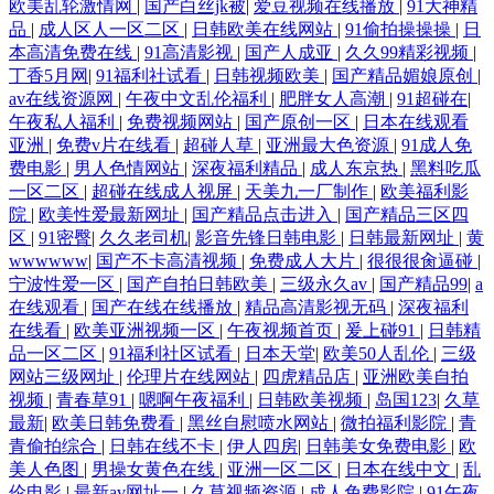
欧美乱轮激情网
|
国产白丝jk被
|
爱豆视频在线播放
|
91大神精
品
|
成人区人一区二区
|
日韩欧美在线网站
|
91偷拍操操操
|
日
本高清免费在线
|
91高清影视
|
国产人成亚
|
久久99精彩视频
|
丁香5月网
|
91福利社试看
|
日韩视频欧美
|
国产精品媚娘原创
|
av在线资源网
|
午夜中文乱伦福利
|
肥胖女人高潮
|
91超碰在
|
午夜私人福利
|
免费视频网站
|
国产原创一区
|
日本在线观看
亚洲
|
免费v片在线看
|
超碰人草
|
亚洲最大色资源
|
91成人免
费电影
|
男人色情网站
|
深夜福利精品
|
成人东京热
|
黑料吃瓜
一区二区
|
超碰在线成人视屏
|
天美九一厂制作
|
欧美福利影
院
|
欧美性爱最新网址
|
国产精品点击进入
|
国产精品三区四
区
|
91密臀
|
久久老司机
|
影音先锋日韩电影
|
日韩最新网址
|
黄
wwwwww
|
国产不卡高清视频
|
免费成人大片
|
很很很肏逼碰
|
宁波性爱一区
|
国产自拍日韩欧美
|
三级永久av
|
国产精品99
|
a
在线观看
|
国产在线在线播放
|
精品高清影视无码
|
深夜福利
在线看
|
欧美亚洲视频一区
|
午夜视频首页
|
爰上碰91
|
日韩精
品一区二区
|
91福利社区试看
|
日本天堂
|
欧美50人乱伦
|
三级
网站三级网址
|
伦理片在线网站
|
四虎精品店
|
亚洲欧美自拍
视频
|
青春草91
|
嗯啊午夜福利
|
日韩欧美视频
|
岛国123
|
久草
最新
|
欧美日韩免费看
|
黑丝自慰喷水网站
|
微拍福利影院
|
青
青偷拍综合
|
日韩在线不卡
|
伊人四房
|
日韩美女免费电影
|
欧
美人色图
|
男操女黄色在线
|
亚洲一区二区
|
日本在线中文
|
乱
伦电影
|
最新av网址一
|
久草视频资源
|
成人免费影院
|
91午夜