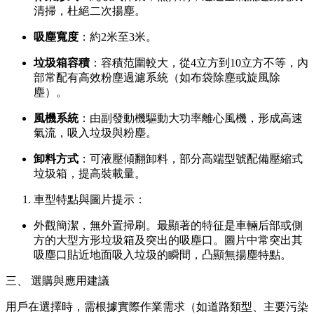
清掃，杜絕二次揚塵。
吸塵寬度
：約2米至3米。
垃圾箱容積
：容積范圍較大，從4立方到10立方不等，內
部常配有高效粉塵過濾系統（如布袋除塵或旋風除
塵）。
風機系統
：由副發動機驅動大功率離心風機，形成高速
氣流，吸入垃圾與粉塵。
卸料方式
：可液壓傾翻卸料，部分高端型號配備壓縮式
垃圾箱，提高裝載量。
車型特點與圖片提示：
外觀簡潔，無外置掃刷。最顯著的特征是車輛后部或側
方的大型方形垃圾箱及突出的吸塵口。圖片中常突出其
吸塵口貼近地面吸入垃圾的瞬間，凸顯無揚塵特點。
三、 選購與應用建議
用戶在選擇時，需根據實際作業需求（如道路類型、主要污染