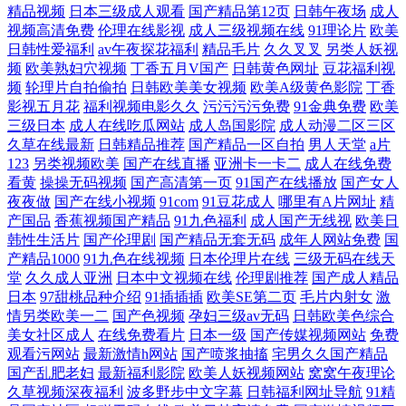
精品视频
日本三级成人观看
国产精品第12页
日韩午夜场
成人
韩亚洲国产v 9277影 欧美偷窥清纯综合图区 99热首页15 欧洲视频一区 传
视频高清免费
伦理在线影视
成人三级视频在线
91理论片
欧美
日韩性爱福利
av午夜探花福利
精品毛片
久久叉叉
另类人妖视
媒91伦理视频 上司粗大拔不出来电影 国产精品后 桃花乐导航网址 国产a
频
欧美熟妇穴视频
丁香五月V国产
日韩黄色网址
豆花福利视
频
轮理片自拍偷拍
日韩欧美美女视频
欧美A级黄色影院
丁香
不卡片 三级特黄高清完整视 国产91丝 无码导航 国产精品琪琪在线 天天干
影视五月花
福利视频电影久久
污污污污免费
91金典免费
欧美
三级日本
成人在线吃瓜网站
成人岛国影院
成人动漫二区三区
久草在线最新
日韩精品推荐
国产精品一区自拍
男人天堂
a片
高清 国产精品一区不卡永久 香蕉免费一区二区三区 国产影视精品欧美 亚
123
另类视频欧美
国产在线直播
亚洲卡一卡二
成人在线免费
看黄
操操无码视频
国产高清第一页
91国产在线播放
国产女人
洲国产精品微拍大全 国产伊人久久 亚洲人网站 久久先锋资源站 在线观看
夜夜做
国产在线小视频
91com
91豆花成人
哪里有A片网址
精
产国品
香蕉视频国产精品
91九色福利
成人国产无线视
欧美日
韩性生活片
国产伦理剧
国产精品无套无码
成年人网站免费
国
免费亚洲
产精品1000
91九色在线视频
日本伦理片在线
三级无码在线天
堂
久久成人亚洲
日本中文视频在线
伦理剧推荐
国产成人精品
日本
97甜桃品种介绍
91插插插
欧美SE第二页
毛片内射女
激
情另类欧美一二
国产色视频
孕妇三级av无码
日韩欧美色综合
美女社区成人
在线免费看片
日本一级
国产传媒视频网站
免费
观看污网站
最新激情h网站
国产喷浆抽搐
宅男久久国产精品
国产乱肥老妇
最新福利影院
欧美人妖视频网站
窝窝午夜理论
久草视频深夜福利
波多野步中文字幕
日韩福利网址导航
91精