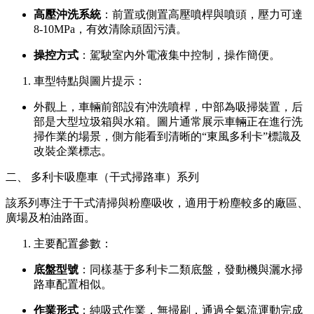
高壓沖洗系統
：前置或側置高壓噴桿與噴頭，壓力可達
8-10MPa，有效清除頑固污漬。
操控方式
：駕駛室內外電液集中控制，操作簡便。
車型特點與圖片提示：
外觀上，車輛前部設有沖洗噴桿，中部為吸掃裝置，后
部是大型垃圾箱與水箱。圖片通常展示車輛正在進行洗
掃作業的場景，側方能看到清晰的“東風多利卡”標識及
改裝企業標志。
二、 多利卡吸塵車（干式掃路車）系列
該系列專注于干式清掃與粉塵吸收，適用于粉塵較多的廠區、
廣場及柏油路面。
主要配置參數：
底盤型號
：同樣基于多利卡二類底盤，發動機與灑水掃
路車配置相似。
作業形式
：純吸式作業，無掃刷，通過全氣流運動完成