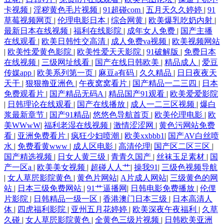
卡视频
|
淫秽黄色毛片视频
|
91超碰com
|
五月天久久婷婷
|
91
草莓视频网页
|
伦理电影日本
|
综合网黄
|
欧美爆乳吃奶内射
|
最新日本在线视频
|
福利在线影院
|
成年女人免费
|
国产主播
在线观看
|
欧美日韩性交高清
|
成人免费va视频
|
欧美视频网站
|
欧美性爱黄色影院
|
欧美性爱天天影院
|
91破解版
|
免费日本
在线视频
|
三级网址线看
|
国产在线日韩欧美
|
精品成人
|
爱豆
传媒app
|
欧美系列第一页
|
麻豆a有码
|
久久精品
|
日日夜夜天
天干
|
狠狠撸亚洲色
|
午夜窝窝看片
|
国产精品一二三四
|
日本
免费观看片
|
国产精品无码A
|
精品国产91观看
|
欧美爱爱影院
|
日韩理论在线观看
|
国产在线播放
|
成人一二三区视频
|
爆白
浆最新章节
|
国产91精品
|
悠悠色导航首页
|
欧美伦理电影
|
欧
美WWwW
|
福利老湿在线视频
|
激情涩涩网
|
黄色污网站免费
看
|
亚洲免费看片
|
疯狂少妇喷潮
|
欧美xxbbb1
|
国产AV白丝喷
水
|
免费看黄www
|
成人区电影
|
高清伦理
|
国产区二区三区
|
国产精选视频
|
日女人黄三级
|
青青久国产
|
丝袜玉足素材
|
国
产一区a
|
欧美美女视频
|
超碰人人艹
|
操我91
|
三级色视频导航
|
女人草屄影院黄色
|
黄色片网站
|
A片成人网站
|
三级黄色的网
站
|
日本三级免费网站
|
91艹逼播网
|
日韩电影免费播放
|
伦俚
片影院
|
日韩精品一级一区
|
香港澳门日本三级
|
日本高清人
体
|
四虎福利影院
|
亚州五月花婷婷
|
欧美深夜午夜福利
|
久草
久碰
|
女人草屄影院黄色
|
全黄色三级片视频
|
日韩欧美亚洲