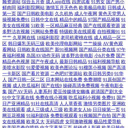
视屏网站 香蕉视频在线下载 国产三級精品专区 网址大全91 高清日本一道
频资源站
综合五月香
成人app在线
四虎试看
91男女
国产男小
鲜肉同
福利影院网站
激情五月天色色
欧美极品电影
日韩成人
第一页
国产日韩欧美电影
久久机热
成人午夜网
黄色天堂男人
国产 日本熟女黄色视频一区二区三区 99色网 欧美人与动杂交在线 中文第
操视频免费91
日韩中文在线
精品中的精品
97国产精品视频
91
美女在线视频
51欧美
一区精品麻豆经典
国产在线观看资源
波
一页 老湿福利影院 一级欧美一级日韩片 国产在线91网站 午夜剧院爽爽 国
多野洁衣视频
污网站免费看
特级欧美在线观看
自拍视频91
91
艹艹
久草网在线
18福利影院
老司机蜜桃在线
成人精品一区二
区
韩日爆乳无码三级
欧美伦理电影网站
艹艹操操
AV黄色观
产精品中文在线观看 神院达达兔午夜福利 成全在线观看免费观看大全 国
看网站
日韩欧美在线国产
新91视频网
国产精品分类在线
97午
夜福利视频
岛国AV动作无码
波多野吉依电影
小h片免费
国产
产美女网 首页国产日韩在线播放 豆花在线免费 人人追剧 99视频精品 欧韩
精品色色视屏
国产午夜成人
最新日韩精品
91福利视频导航
欧
美喷水影院
91爱爱视频
欧美色图论坛
91榴莲小视频
国产高清
一级精品 欧美日韩成人高清视频 最近免费中文 91秘入口 蜜桃91逼视频 一
一卡新区
国产看片资源
二色吧97资源站
欧美日韩另类0
91华
人
国产日韩一区二区
日本网站在线免费
免费潮喷
91原创国产
视频
成人吃瓜福利
国产在线9
操碰高清免费视频
午夜电影全
区二区日韩成人动漫 黑人呦呦些 迅雷资源种子 国产精品爽爽网站 色戒观
集
国产AV无码
人妻系列
爱豆传媒倩女幽魂
超清国产剧大全
91中文字幕在线
免费在线小视频
吃瓜福利小视频
免费91
国产
看电影网 超碰97人人乐 欧日韩精品www 91在线视频精品 秒拍视频福利永
日产亚洲精品
91社在线高清
人人草香蕉
激情另类图片
亚洲欧
美在线观看
成人三级成人三级
欧美老女人bb
日日操第一页
91
网豆花视频
91福利剧场
免费影视观看
91视频国产自拍
国产美
久国产 在线欧美爱做网站 久草大香 亚洲天堂午夜在线观看 国产又爽又黄
女在线视频
欧美又大
无码四虎
女同激吻视频
极品性爱导航
欧美国产拳交喷奶
中文字幕第三页
超碰成人影视
欧美日韩中