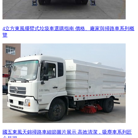
4立方東風擺臂式垃圾車選購指南 價格、廠家與掃路車系列概
覽
國五東風天錦掃路車細節圖片展示 高效清潔，吸塵車系列匠