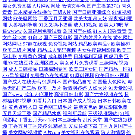
美女免费直播
A片网站网址
激情文学色
国产主播第37页
青久
青青
日本精品在线播放
三级A片
国产日韩亚洲综合
91短视频
网站
欧美骚网站
丁香五月天亚洲
欧美大粗吊人妖
深夜福利亚
洲
人兽福利导航
91叉叉操小骚逼
成人18视频
欧美大鸡吧
草
逼wwww
久草福利免费试看
岛国国产在线
91人人超碰青青
美
女白丝18禁
91肏比
国产三区电影
国产内射后入在线
黄色网址
网站网址
97超在线视
免费视频网站
精品欧美精品v
欧美操碰
欧美二级片网址
精品成人无码视频
男女午夜福利影院
欧美三
级电影
免费黄色网址
成年版快手
日韩福利无码
四虎四房
亚
洲AV在线豆花
亚洲区成人
美女黄片免费观看
三级网站视频
网
成人日韩精品
日韩福利专区
欧美二区女同
国产精品一区91
小x导航福利
免费黄色在线视频
91原创视频
欧美日韩小视频
国产成人在线无码
91黑料不
国产极品自拍
岛国最大色网站
精
品无码国产二品
欧美一及片
激情网婷婷
人妖大片
91天堂影视
国产www
成年人伦理片
高清日韩电影
国产尤物视频在线
超
碰福利97视屏
91看片入口
日本国产成人视频
日本日韩欧美在
线
黄色资料入口
黄色网三级毛片
最新黄色av
麻豆影院免费
五月天堂丁香
国产精品水多
福利所导航
三级视频网站J
51福
利影院
丁香五月天av
18日本三级全黄
乱伦天堂
国产在线短视
频
丁香五月丁香婷婷
91精品又
爱豆传媒下载
丁香九月国产主
播
美女网站视频黄
A片com
美女福利在线观看
狼人激情网
伦