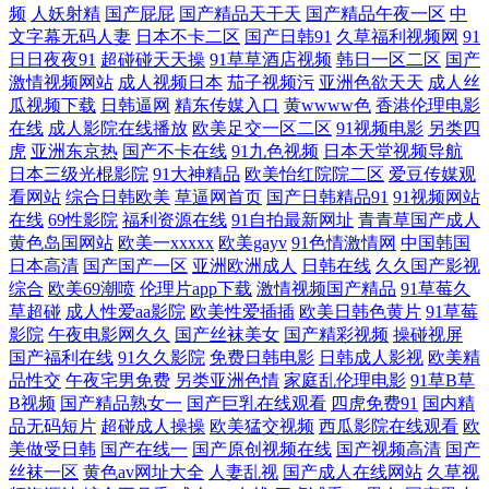
白丝后入91国产 欧美另类激情专区 中文字幕丰满少妇 精品2023露脸国产
频
人妖射精
国产屁屁
国产精品天干天
国产精品午夜一区
中
文字幕无码人妻
日本不卡二区
国产日韩91
久草福利视频网
91
亚洲激情一区二区 国产精品一区二 日韩一区免费观看 www俺去色色 三年
日日夜夜91
超碰碰天天操
91草草酒店视频
韩日一区二区
国产
激情视频网站
成人视频日本
茄子视频污
亚洲色欲天天
成人丝
瓜视频下载
日韩逼网
精东传媒入口
黄wwww色
香港伦理电影
片大全在线播放 变态另类9 欧美日韩中文有码在线 2018电影天堂 另类图
在线
成人影院在线播放
欧美足交一区二区
91视频电影
另类四
虎
亚洲东京热
国产不卡在线
91九色视频
日本天堂视频导航
片欧美色图 亚洲一级中文字 国产亚洲福利在线观看 无套内谢少妇毛片A
日本三级光棍影院
91大神精品
欧美怡红院院二区
爱豆传媒观
看网站
综合日韩欧美
草逼网首页
国产日韩精品91
91视频网站
在线
69性影院
福利资源在线
91自拍最新网址
青青草国产成人
片樱花 高清电影迅雷下载 日本电影一区二区 99re国产在线 母亲5免费高清
黄色岛国网站
欧美一xxxxx
欧美gayv
91色情激情网
中国韩国
日本高清
国产国产一区
亚洲欧洲成人
日韩在线
久久国产影视
电视剧在线看 在线中文字幕日韩 精品国产自在现 亚洲欧美日韩国产综 国
综合
欧美69潮喷
伦理片app下载
激情视频国产精品
91草莓久
草超碰
成人性爱aa影院
欧美性爱插插
欧美日韩色黄片
91草莓
产噜噜 三级片播放器 wwwwww欧美 欧美日韩人妻交换 最齊全電影! 精品
影院
午夜电影网久久
国产丝袜美女
国产精彩视频
操碰视屏
国产福利在线
91久久影院
免费日韩电影
日韩成人影视
欧美精
品性交
午夜宅男免费
另类亚洲色情
家庭乱伦理电影
91草B草
欧美激情精品一区 星空影院网 韩日123区 午夜免费激情视频 高清国产美
B视频
国产精品熟女一
国产巨乳在线观看
四虎免费91
国内精
品无码短片
超碰成人操操
欧美猛交视频
西瓜影院在线观看
欧
女* 日本护士zz 91视频18 男女在线免费视频 在线观看日韩在线视频 黄色
美做受日韩
国产在线一
国产原创视频在线
国产视频高清
国产
丝袜一区
黄色av网址大全
人妻乱视
国产成人在线网站
久草视