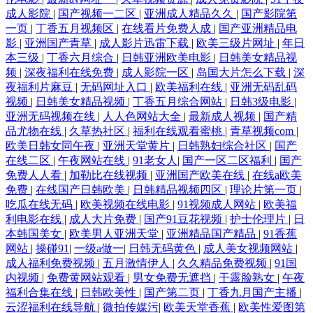
成人影院
|
国产视频一二区
|
亚洲成人精品久久
|
国产影院第
一页
|
丁香五月视频区
|
在线看片免费人成
|
国产亚洲精品电
影
|
亚洲国产青草
|
成人影片迅雷下载
|
欧美三级片网址
|
年日
本三级
|
丁香六月综合
|
日韩亚洲欧美电影
|
日韩美女精品视
频
|
深夜福利在线免费
|
成人影院一区
|
岛国大片怎么下载
|
深
夜福利片麻豆
|
无码网址入口
|
欧美福利在线
|
亚洲无码乱码
视频
|
日韩美女精品视频
|
丁香五月综合网站
|
日韩3级电影
|
亚洲无码视频在线
|
人人色网站大全
|
最新成人视频
|
国产精
品尤物在线
|
久草热社区
|
福利在线观看蜜桃
|
青草视频com
|
欧美日韩女同午夜
|
亚洲天堂黄片
|
日韩熟妇综合社区
|
国产
在线二区
|
午夜网站在线
|
91老女人
|
国产一区二区福利
|
国产
免费人人看
|
加勒比在线视频
|
亚洲国产欧美在线
|
在线a欧美
免费
|
在线国产日韩欧美
|
日韩精品视频四区
|
理论片第一页
|
吃瓜在线无码
|
欧美视频在线电影
|
91视频成人网站
|
欧美福
利电影在线
|
成人大片免费
|
国产91豆花视频
|
护士伦理片
|
日
本韩国美女
|
欧美男人亚洲天堂
|
亚洲精品国产精品
|
91香蕉
网站
|
操碰91
|
一级a做一
|
日韩无码黄色
|
成人美女视频网站
|
成人福利免费视频
|
五月激情伊人
|
久久精品免费视频
|
91国
内视频
|
免费黄网站观看
|
男女免费无遮挡
|
干露脸熟女
|
午夜
福利合集在线
|
日韩欧美性
|
国产第二页
|
丁香九月国产主播
|
云涩福利在线导航
|
微拍传媒污
|
欧美天堂香蕉
|
欧美性爱图第