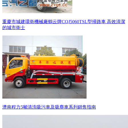
重慶市城建環衛機械廠鶴云牌CQJ5060TSL型掃路車 高效清潔
的城市衛士
濟南程力5噸清洗吸污車及吸塵車系列銷售指南