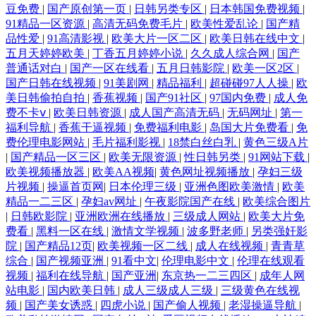
豆免费
|
国产原创第一页
|
日韩另类专区
|
日本韩国免费视频
|
91精品一区资源
|
高清无码免费毛片
|
欧美性爱乱论
|
国产精
品性爱
|
91高清影视
|
欧美大片一区二区
|
欧美日韩在线中文
|
五月天婷婷欧美
|
丁香五月婷婷小说
|
久久成人综合网
|
国产
普通话对白
|
国产一区在线看
|
五月日韩影院
|
欧美一区2区
|
国产日韩在线视频
|
91美剧网
|
精品福利
|
超碰碰97人人操
|
欧
美日韩偷拍自拍
|
香蕉视频
|
国产91社区
|
97国内免费
|
成人免
费不卡ⅴ
|
欧美日韩资源
|
成人国产高清无码
|
无码网址
|
第一
福利导航
|
香蕉干逼视频
|
免费福利电影
|
岛国大片免费看
|
免
费伦理电影网站
|
毛片福利影视
|
18禁白丝白乳
|
黄色三级A片
|
国产精品一区三区
|
欧美无限资源
|
性日韩另类
|
91网站下载
|
欧美视频播放器
|
欧美AA视频
|
黄色网址视频播放
|
孕妇三级
片视频
|
操逼首页网
|
日本伦理三级
|
亚洲色图欧美激情
|
欧美
精品一二三区
|
孕妇av网址
|
午夜影院国产在线
|
欧美综合图片
|
日韩欧影院
|
亚洲欧洲在线播放
|
三级成人网站
|
欧美大片免
费看
|
黑料一区在线
|
激情文学视频
|
波多野老师
|
另类强奸影
院
|
国产精品12页
|
欧美视频一区二线
|
成人在线视频
|
青青草
综合
|
国产视频亚洲
|
91看中文
|
伦理电影中文
|
伦理在线观看
视频
|
福利在线导航
|
国产亚洲
|
东京热一二三四区
|
成年人网
站电影
|
国内欧美日韩
|
成人三级成人三级
|
三级黄色在线视
频
|
国产美女诱惑
|
四虎小说
|
国产偷人视频
|
老湿操逼导航
|