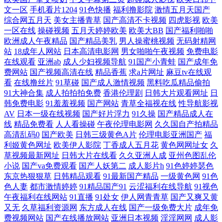
免费软件 婷婷碰碰 国产吃瓜在线 三年片影视大全 成人福利视频在线看 清
文一区
手机看片1204
91色快播
福利撸影院
激情五月天国产
综合网五月天
美女主播青草
国产高清不卡视频
四虎影视
欧美
纯丝袜国产在线视频 91海角 美女深夜福利91 原来神马影院 国自产在线 午
一区在线
操碰视频
五月天婷婷欧美
欧美大BB
国产福利啪啪
欧洲成人午夜精品
国产精品美乳
男人操蜜桃视频
无码射精网
站
18成年人网站
日本高清电影网
男女啪啪午夜视频
免费电影
夜a级理论片在 精品永久在线观看 亚洲日本欧美在线 国产情侣在线 婷婷
在线观看
亚洲ab
成人少妇视频导航
91国产小青蛙
国产成年免
费网站
国产视频高清在线
精品香蕉
求a片网址
麻豆tv在线观
国产精品视频 豆花最新网站 日本三级高清大电影 97超碰碰碰碰碰 亚洲男
看
在线撸丝片
91草碰
国产成人激情视频
黑料吃瓜精品偷拍
91大神合集
成人拍拍拍免费
香港伦理剧
日韩大片观看网址
日
人的天堂色偷偷 蜜乳一本欲蜜臀 伊人久久丁香色婷婷啪啪 精品日本亚洲
韩免费电影
91羞羞视频
国产网站
青草全福视在线
性导航影视
AV
日本一级在线视频
国产好片浮力
91久操
国产精品成人在
线
精品免费看
人人看操碰
午夜伦理电影网
久久国自产拍精品
亚洲国产美腿丝袜另类 国产乱人一区 天天杏吧5g色中色 国产精成a 熟女
高清乱码0
国产欧美
日韩三级黄色A片
伦理电影亚洲国产
福
利姬黄色网址
欧美伊人影院
丁香成人五月花
黄色网网址女
久
国产精品网站 成人免费视频播放 日本人69 kk高清电影天堂影院 欧美颜射
草视频最新网址
日韩大片在线看
久久亚洲人成
亚州色图乱伦
小说
国产va免费观看
国产人妖第二
成人影片h
91色婷婷瑟色
东京热狠狠草
日韩精品观看
91最新国产精品
一级黄色网
91色
内 91日韩在线观看 美日大香蕉A 一区二区三区在线观看 精品亚洲专区中
色人妻
都市激情婷婷
91精品国产91
云涩福利在线导航
91视色
午夜福利在线网站
91直播
91处女
伊人网青青草
国产又爽又黄
文 亚洲有码转 国产亚洲欧美日韩成 又爽在线视频 男女拍拍拍免费视 2008
又无
久草福利资源网
东方成人在线
国产一级免费大片
成年免
费视频网站
国产在线播放网站
亚洲日本视频
淫淫网网
成人影