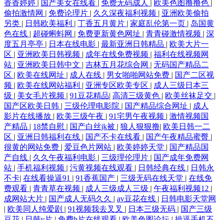
香香婷婷
|
国产美女在线看
|
免费无码成人
|
欧美色图撸撸色
|
偷拍激情网
|
免费论理片
|
久久深夜福利视频
|
亚洲欧美偷拍
另类
|
日韩欧美福利
|
丁香五月黄片
|
家庭乱伦第一页
|
岛国黄
色在线
|
超碰蝌蚪网
|
免费更新黄色网址
|
青青碰激情视频
|
深
度五月亭亭
|
日本在线电影
|
最新亚洲日韩精品
|
欧美大片一
区
|
亚洲欧美日韩视频
|
成年在线免费视频
|
福利在线视频网
站
|
亚洲欧美日韩中文
|
吉林五月花综合网
|
无码国产精品二
区
|
欧美在线网址
|
成人在线
|
男女啪啪网站免费
|
国产二区视
频
|
欧美在线网站福利
|
亚洲专区欧美专区
|
成人三级日本三
级
|
美女毛片视频
|
91豆花精品
|
高清三级黄色
|
欧美丝袜足交
|
国产区欧美日韩
|
三级伦理电影院
|
国产精品综合网址
|
成人
影片在线播放
|
欧美三级午夜
|
91宅男午夜视频
|
激情视频国
产精品
|
18禁自慰
|
国产白丝jk被
|
狼人狠狠撸
|
欧美日韩一二
区
|
亚洲日韩福利在线
|
国产不卡在线看
|
国产午夜精品蜜臀
|
很黄的网站免费
|
爱豆色片网站
|
欧美婷婷天堂
|
国产精品国
产自线
|
久久午夜福利电影
|
三级理伦理片
|
国产成年免费网
站
|
手机福利视频
|
污黄视频在线观看
|
日韩经典在线
|
日韩永
不卡
|
在线看操逼91
|
91香蕉国产
|
三级无码在线天堂
|
在线免
费观看
|
青青草在视频
|
成人三级成人三级
|
午夜福利视频12
|
成网站大片
|
国产成人无码久久
|
av豆花在线
|
日韩电影天堂网
|
欧美同人纯爱剧
|
91视频我去叉叉
|
日本三级无码
|
国产三级
豆花
|
日韩v片
|
免费h片在线观看
|
欧美色图论坛
|
操逼手机不