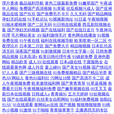
理片香港
极品福利导航
黄色三级最新免费
91嫩草国产
午夜成
年人网站
免费国产高清视频
91草莓
丝瓜视频污成人
国产亚洲
视品在线
国产玖玖
国产免费毛不卡片
久久无码
国产精品网络
孕妇无码在线
91手机论坛
91视频新地址
91日逼
午夜啪视频
91啪水蜜桃网
国产二区无码
91日韩在线观看
西瓜影院视频全
集
国产孕妇无码视频
国产在线福利
国产在线日皮片
午夜神马
伦理
毛片网站美女
AV福利激情毛片
黄色网在线播放
91视频
免费在线
91午夜在线
福利在线视频导航
欧美喷潮一区二区
午
夜理论片
日本第二片区
国产免费大片
精品呦视频
日本乱伦高
清无码
深夜国产视频
91刺激视频
日本中文字幕一区
日韩免费
精品视频
日本高清v
欧美日韩伦理午夜
91碰超免费
亚洲色图
网站
精品欧美
成人AV在线观看
日本a级在线
干露脸熟女
在
线观看黄色网
成人抖音
爰上碰91
国产美女91视频
国产情侣片
97人人看
国产三级视频在线
91免费视频精品
国产精品另类
黄
色AV网站人
黄色91福利社
污网址18禁
国产高清不卡二区
成
人午夜视频免费
欧美激情福利网
国产青青青草
91草逼视频
免
费看片日韩
午夜视频福利免费
国产嫩草视频在线
69叉叉叉
最
新日本在线视频
日韩成人a
青青操91
五月天婷婷
91短视频在
线
国产在线观看的
白丝美女自慰网站
91福利免费视频
加勒比
91AV
91在线观看
黄网站av在线
国产视频
狠狠擼狠狠擼
91桃
色小视频
91激情
91干啪啪
青青操青青干
主播诱惑无码专区