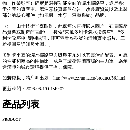
物、作業頻率）確定是選擇功能全面的灑水掃路車，還是專注
于抑塵的吸塵車。應注意核實底盤公告、改裝廠資質以及上裝
部分的核心部件（如風機、水泵、液壓系統）品牌。
（注：由于技術平臺限制，此處無法直接嵌入圖片。在實際產
品資料或制造商官網中，搜索“東風多利卡灑水掃路車”、“多
利卡吸塵車”等關鍵詞，即可查看各型號的清晰實物照片、三
維視圖及詳細尺寸圖。）
多利卡平臺的灑水掃路車與吸塵車系列以其靈活的配置、可靠
的性能和較高的性價比，成為了環衛裝備市場的主力軍，為創
造潔凈的城市環境提供了有力保障。
如若轉載，請注明出處：http://www.zzrunjia.cn/product/56.html
更新時間：2026-06-19 01:49:03
產品列表
PRODUCT