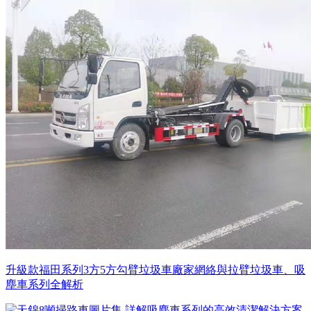
升級款福田系列3方5方勾臂垃圾車廠家網絡與拉臂垃圾車、吸
塵車系列全解析