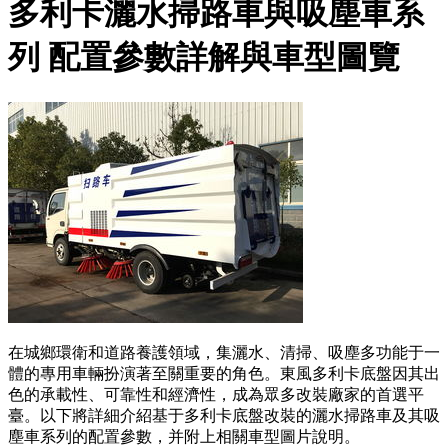
多利卡灑水掃路車與吸塵車系
列 配置參數詳解與車型圖覽
在城鄉環衛和道路養護領域，集灑水、清掃、吸塵多功能于一
體的專用車輛扮演著至關重要的角色。東風多利卡底盤因其出
色的承載性、可靠性和經濟性，成為眾多改裝廠家的首選平
臺。以下將詳細介紹基于多利卡底盤改裝的灑水掃路車及其吸
塵車系列的配置參數，并附上相關車型圖片說明。