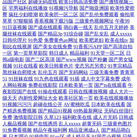
品国产社区
超碰无码在线
欧美日韩高清免费
国产激情视频三
区
宅男福利在线播放
91视频污导航
国产啪亚洲国
欧美性爱密
臀
疯狂少妇喷潮
欧美肏屄一区二区
国产乱伦免费观看
偷拍草
草草
97狠狠插
香蕉视频下载污版
三级黄色视频网址
午夜99
91日逼视频
国产成在线观看
萌白酱一线天
乱伦五月天婷婷
美
腿丝袜在线观看
国产精品3p
91综合碰
国产乱女乱
成人xxxxx
日韩伦理片
91色爱
免费黄色av网址
欧美肥老妇
欧美在线tv
加
勒比在线视屏
国产美女在线免费
91香蕉污APP
国产高清自拍
一区
第一页草草影院
韩日成人
精品福利
91天堂一区二区
日
韩a级电影
国产二区高清
国产www视频
国产粉嫩
国产男女猛
视频
91社在线看
欧美日韩黄色片
变态另态另类2
91李宗精品
黑丝袜自慰喷水
乱伦五月
国产无码网站
三级无毒免费
青青草
51
91丝袜在线
91九色在线观看
91插
成人中文字幕免费
成年
人网站视频
免费在线影院
日本欧美第一页
国产ts在线观看
午
夜影院国产在线
91操在线观看
日韩在线播放视频
成人大片一
级天天
内射性爱网址大全
欧美社区第一页
欧美在线视频播放
91视频污污污
超碰在线公开
AV蜜桃吃瓜
日本欧美在线看
国
产精选免费视频
国产精品91视频
69热最新网址
无码白丝强行
免费
激情影院日韩
久草123
福利欧美在线
成人片无码
日韩成
人极品视频
国产在线诱惑
乱人xxxxx
超黄无码
三级黄色图片
91免费看视频
精品午夜福利网
精品亚洲成a人
国产精品萌白
酱
日本理论
91操电影
91一区
成人精品无
91国产小视频
日韩