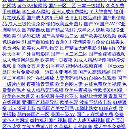
日韩福利微拍 中文字字幕在线一本通 亚洲精品一卡2 国产日韩综合 天堂
色网站
黄色3级抢网站
国产一区二区
日本一级婬片
久久免费
手机视频
学生妹Av网站
亚洲人成免费网站
91大神自拍
福利
在线v 成人看91 青青草ab 91九色老熟女免费 美女福利在线 亚洲一区二区
片在线观看
国产成人内射无码
激情五月极品婷婷
国产剧情精
品
成人三级伦理免费
偷怕欧美亚州图片
国产AV国产AV
97亚
欧美激情 国产日韩中文欧 午夜电影这里只有精品 高清在线观看av 日本aⅴ
洲精华液
国内精自线
国产精品3级片
成年女人视频
狠狠撸亚
洲欧美
91操碰在线
国产高清精品二区
国产欧美在线视频
欧美
色综合网
91国产自拍偷拍
香蕉911
花蝴蝶看片免费
白丝美女
深 91一级网站 麻豆视频免费观看 一本大道无 国产一区二区2021 无码3级
免费网站
欧美女人与动物交
国产精品无码电影
91插插库
97超
碰大香蕉
户外自慰影院
国产一区二区二区
国产偷窥盗摄视频
片 欧美亚洲视频在线观看 99国产丝袜足交 欧美国产精品一级二级三级欧
成人动漫网站观看
欧美第一页夜夜
91成人精品视频
蜜桃爱爱
视频
乱伦熟女五月天
91香蕉视
福利在线视频直播
一区xxxxx
岛国大片免费视频
一道日本亚洲香蕉
国产91高清精品
国产一
美国产在线观看网站 国产一二类视频 五月天婷婷在线看 91看片免费网站
区二区福利
伦理在线播放
人妻无码精品
91自拍在线观看
国产
一级片内射
夜夜骑青青草
欧美色图人妻
在线免费欧美视频
免
韩日中文三级在线 亚洲男同gv在线观看 国产精品天天 三级视频婷婷麻
费黄色毛片
成人精品无码视频
欧美午夜极品
性欧美ⅩⅩⅩⅩ乱
欧美色色六月天
91影视网
午夜伦不卡
加勒比性爱网
青草国产
btsou磁力链接 欧美第一区 尤物自拍成人 国产在线播放19p 五月涩婷婷导
在线视频
亚洲国产精品导航
欧美色淫
波多野结依电影
91狠狠
撸
成人深夜电影
精品国产美女剃毛
加勒比熟女
91碰在线
欧
美裸模
萌白酱国产一区
美国一级AV
国产人在线成免费
免费
航 成人影院免费观看 欧美自慰一区 综合精品色图 精品亚洲一区二区不卡
黄色A片网址
微拍福利国产视频
国产人成无码视频
国产原创
区色花堂
在线免费黄A片
久草福利
乱伦家庭
成人午夜免费视