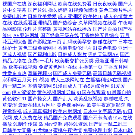
天堂网在线观看 露脸国产 在线综合亚洲欧美自拍 久热中文 亞洲歐美日韓
视国产在线
深夜福利网址
欧美在线免费看
日夜夜欧美
国产大
片中文字幕
国产片91
操久婷婷
91视频你懂得
黄色三级片毛片
免费电影片
日韩欧美爱爱
成人亚洲区
欧美性16
成人色情黄片
在線一區 激情亚洲一 亚洲欧美国产国 海角社区福利在线 东京热九九综合
在线
在线观看亚洲精品
国产热综合
久草网视频在线看
午夜精
品网影院
伦理片完整版
黄视网站在线播放
国产片自拍
国产在
部 日逼无码视频 国产久9视频 亚洲国产中文精品视频 国产在线精品国 午
线91
AV亚洲网址
国产经典三级在线
丁香婷婷五月综合
五月
花亚洲综合
国产影院第一页
乱码欧美孕交
超碰在线艹
日本在
夜激情福利 国产欧美精品一区二区 网禁国产 国产黄a三级三级三级 天龙
线护士
黄色三级免费网址
香港电影伦理片
91黄色电影
亚洲一
区成人视频
国产福利电影
日韩成人影片
男的天堂网AV
国产
精品尤物在
免费a一毛片
欧美肠交扩张另类
最新亚洲日韩精
影院在线观看免费 国产91在线九色 色色天堂网址99 高清电影下载网站 骚
品
欧美在线视频
免费黄色网址在线
主播第一页
丁香五月网
性爱东京热
草逼视频78
国产成人免费无码
高清日韩无码视频
骚日韩精品中文字幕 大香蕉久久草 日韩欧美在线中文字幕 传媒视频在线
宗和网五月天
日b视频
成人三级网站在
主播福利姬h在线
国产
精一精二区
基情涩涩网
51漫画成人
丁香5月综合网
91爱爱
com
伊人涩涩射
黄色视频网址导航
91国在线观看
91最新自拍
免费播放 日韩在线观看不卡 村花电影网 日韩中文字幕中 岛国A片 日韩电
黄色软件91
国产操女人
国产乱人
欧美乱欲视频
超碰吃瓜
久
草涩涩
最新在线A片网址
黄色视屏网站
欧美午夜寂寞影院
新
影在线电影 暧视频在线观看 青青国产揄拍视 97电影院院电影院 欧美在线
视觉影视
成人写真福利
欧美内射网址
日本中文字幕无码
97日
穴网
成人免费在线
精品国产免费观看
国产不卡高清
91av在线
噜噜片 91视频网站入口 欧美巨大黑人极品hd 91啦中文 免费网站在线观看
播放
91制作传媒
岛国av资源
超碰91资源
国产乱一乱二乱三
日韩美女直播
91尤物69
蜜桃午夜激情
免费伦理电影
日本电影