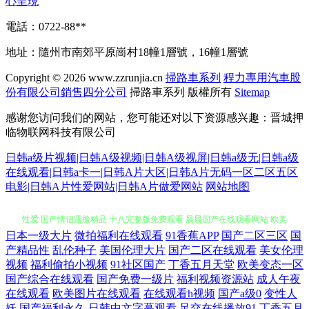
心呈現
電話：0722-88**
地址：隨州市南郊平原崗村18幢1層號，16幢1層號
Copyright © 2026
www.zzrunjia.cn
掃路車系列
程力專用汽車股
份有限公司銷售四分公司
掃路車系列
版權所有
Sitemap
感谢您访问我们的网站，您可能还对以下资源感兴趣：晋城押
临物联网科技有限公司
日韩a级片视频|日韩A级视频|日韩A级视屏|日韩a级无|日韩a级
在线观看|日韩a卡一|日韩A片大区|日韩A片无码一区二区五区
电影|日韩A片性爱网站|日韩A片做爱网站
网站地图
日本一级大片
微拍福利在线观看
91香蕉APP
国产二区三区
国
老司机午夜福利影院 欧美高清自 8哥电影网在线观看 美女黄区 亚洲日本
产精品性
乱伦种子
美国伦理大片
国产二区在线观看
美女伦理
视频
福利偷拍小视频
91社区国产
丁香五月天堂
欧美变态一区
性爱 国产情侣露脸精品 十八完整版免费观看 晨晨国产在线观看网站 欧美
国产综合在线观看
国产免费一级片
福利视频资源站
成人午夜
在线观看
欧美图片在线观看
在线观看h视频
国产a级0
变性人
妖
国产福利永久
日韩中文字幕观看
足交在线播放91
丁香五月