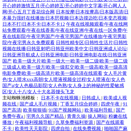
开心婷婷激情五月|开心婷婷五|开心婷婷中文字幕|开心网人人
网|开心五月丁香花综合网
日本按摩|日本按摩高|日本版高清|日
本暴力强奷在线播放|日本屄视频|日本边摸边吃|日本变态视频|
日本不打|日本不卡|日本不卡12
午夜在线视频观看|午夜在线网
站免费观看|午夜在线香蕉|午夜在线亚洲|午夜在线一区免费|午
夜在线影院|午夜宅男国产|午夜宅男国产在线播放|午夜宅男影
院|午夜宅男永久免费观看
日韩性精专区|日韩性生活片|日韩性
视频在线播|日韩亚射吧|日韩亚州欧美中文|日韩亚洲成人论坛|
日韩亚洲导航成人|日韩亚洲电影|日韩亚洲电影在线|日韩亚洲
国产
欧美一级大片|欧美一级大一|欧美一级二级|欧美一级二级
三级成人|欧美一级方|欧美一级肛交|欧美一级高|欧美一级高清
电影免费|欧美一级高清片|欧美一级高清在线观看
女人毛片黄
色|女人喷水xxx高朝|女人喷液视频全过程|女人喷液在|女人色
国产a|女人色极品影院|女人色熟|女人身上的神秘的性爱敏感
区|女人十八|女人十大名器馒头飞龙
主站蜘蛛池模板：
日本不卡在线视频
|
日韩成人
|
欧美成人视
频在线
|
国产成人毛片视频
|
丁香五月综合婷婷
|
四虎午夜
|
91
国产高清
|
欧美狠狠插
|
91国产视频网站
|
欧美福利导航
|
国产
免费午夜a
|
宅男久久国产精品
|
青青久操
|
操人网站
|
粉嫩在线
播放
|
午夜福利视频导航
|
久草免费福利资源
|
国产在线观看
不卡
|
欧美性天天影院
|
四虎自拍
|
在线免费视频
|
啪啪国产麻