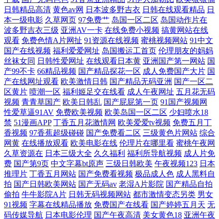
新影视大全 免费观看在线高清大片电视剧 中文字幕成人 农村寡妇偷人一
日韩精品高清
黄色av网
日本波多野吉衣
日韩在线观看精品
日
本一级电影
久草网页
97免费艹
岛国一区二区
岛国动作片在
波多野吉衣三级
亚洲AV一卡
在线免费小视频
搞黄网站在线
91TV在线 免费人成视频播放 91成年人观看 免费人成三级在线网 97人妻网
观看
免费色情A片网扯
91资源在线视频
蜜桃视频网站
91中文
国产在线视频
福利爱爱网址
岛国搬运工首页
伦理朋友的妈妈
欧美拍拍视 99热超碰免费 欧美日韩人妻精品一区二区三区在线观看 草草
丝袜女同
日韩性爱网址
在线观看日本黄
亚洲国产第一网站
国
产99不卡
66精品视频
国产精品探花一区
成人免费国产大片
国
浮力影院线 少卡电影网 国产精品一卡 我和闺蜜 国产精品爆 AV撸撸网站
产在线网址观看
欧美激情日韩
国产精品无码亚洲
国产一区二
区黄片
喷潮一区
福利姬足交在线看
成人午夜网址
五月花无码
视频
青青草国产
欧美日韩乱
国产屁屁第一页
91国产视频网
日韩中文字幕在线有码 国产熟女一区 香蕉视频 国产网站在线 午夜成人免
性爱草逼91AV
免费欧美视频
欧美岛国一区二区
少妇喷水18
禁
51漫画APP
丁香五月花激情网
欧美爱爱tv视频
免费五月丁
费视频 国产日本精品在线观看 午夜免费看欧美性片 国产精品免费在线观
香视频
97香蕉超级碰碰
国产免费看二区
三级黄色片网站
综合
网黄
在线播放观看
欧美电影在线
伦理片在哪里看
蜜桃午夜网
看 搜索 电影 国产精成人品AV 亚洲第一自拍 九九线精品视频 影视播放 留
久草资源在
日本三级大全
久久福利
福利所导航视频
成人片免
费
国产第9页
中文字幕bt原声
三级日韩欧美
午夜视频123
日本
推理片
丁香五月网站
国产免费看视频
极品成人色
成人黑料自
守女士 9191香蕉 年轻的岳坶三浦惠理子 61视频网站免费入口在线看 免费
拍
国产日韩欧美网站
国产无码av
老湿A片影院
国产精品自拍
偷拍
牛牛影院A片
日韩无码视频网站
都市激情变态另类
男女
激情网站国 最近手机中文字幕大全 女婿有劲枪枪 91日本中文字幕 欧美日
91视频
字幕在线精品播放
免费国产在线看
国产婷婷五月天
无
码传媒导航
日本电影伦理
国产午夜高清
美女黄色18
亚洲午夜