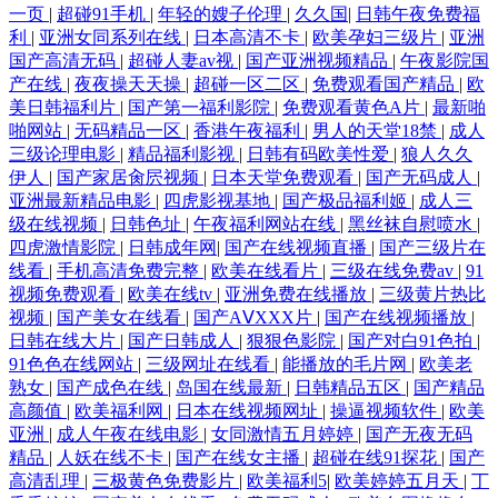
一页
|
超碰91手机
|
年轻的嫂子伦理
|
久久国
|
日韩午夜免费福
利
|
亚洲女同系列在线
|
日本高清不卡
|
欧美孕妇三级片
|
亚洲
国产高清无码
|
超碰人妻av视
|
国产亚洲视频精品
|
午夜影院国
产在线
|
夜夜操天天操
|
超碰一区二区
|
免费观看国产精品
|
欧
美日韩福利片
|
国产第一福利影院
|
免费观看黄色A片
|
最新啪
啪网站
|
无码精品一区
|
香港午夜福利
|
男人的天堂18禁
|
成人
三级论理电影
|
精品福利影视
|
日韩有码欧美性爱
|
狼人久久
伊人
|
国产家居肏屄视频
|
日本天堂免费观看
|
国产无码成人
|
亚洲最新精品电影
|
四虎影视基地
|
国产极品福利姬
|
成人三
级在线视频
|
日韩色址
|
午夜福利网站在线
|
黑丝袜自慰喷水
|
四虎激情影院
|
日韩成年网
|
国产在线视频直播
|
国产三级片在
线看
|
手机高清免费完整
|
欧美在线看片
|
三级在线免费av
|
91
视频免费观看
|
欧美在线tv
|
亚洲免费在线播放
|
三级黄片热比
视频
|
国产美女在线看
|
国产AⅤXXX片
|
国产在线视频播放
|
日韩在线大片
|
国产日韩成人
|
狠狠色影院
|
国产对白91色拍
|
91色色在线网站
|
三级网址在线看
|
能播放的毛片网
|
欧美老
熟女
|
国产成色在线
|
岛国在线最新
|
日韩精品五区
|
国产精品
高颜值
|
欧美福利网
|
日本在线视频网址
|
操逼视频软件
|
欧美
亚洲
|
成人午夜在线电影
|
女同激情五月婷婷
|
国产无夜无码
精品
|
人妖在线不卡
|
国产在线女主播
|
超碰在线91探花
|
国产
高清乱理
|
三极黄色免费影片
|
欧美福利5
|
欧美婷婷五月天
|
丁