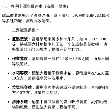
一、 多利卡灑水掃路車（洗掃一體車）
此車型通常融合了高壓沖洗、路面清掃、垃圾收集和低壓灑水
等多種功能，實現高效清潔。
主要配置參數：
底盤型號
：普遍采用東風多利卡系列，如D6、D7、D8
等，搭載國六排放標準的玉柴、全柴或朝柴發動機，功
率覆蓋115至160馬力，提供充足的動力。
作業寬度
：清掃寬度一般在2.2米至3.5米之間，適應不同
等級道路。
水箱容積
：標配大容量不銹鋼水箱，容積通常在5立方至
10立方，兼顧灑水與沖洗用水。
垃圾箱容積
：采用高強度碳鋼或不銹鋼制造，容積約4立
方至6立方，具備自卸功能。
清掃系統
：配備中置或側置的強力吸掃裝置，副發動機
驅動風機，產生強大負壓，吸拾率高。